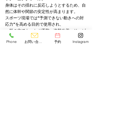
身体はその揺れに反応しようとするため、自
然に体幹や関節の安定性が高まります。
スポーツ現場では“予測できない動きへの対
応力”を高める目的で使用され、
一般の方でも、ケガ予防・姿勢改善・リハビ
リ目的に最適です。
Phone
お問い合わせ
予約
Instagram
🌟 まとめ
トレーニングツールは、目的に合わせて使い
分けることで効果を最大限に発揮します。
同じ「体を鍛える」でも、
・TRXやBOSUは体幹の安定性
・メディシンボールやプライオボックスはパ
ワー向上
・ラダーやBLAZEPODは反応スピード