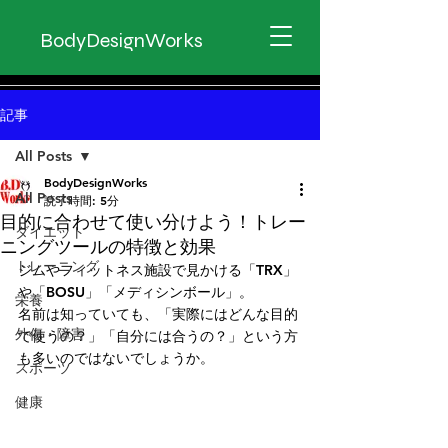
BodyDesignWorks
記事
All Posts
BodyDesignWorks
All Posts
読了時間: 5分
目的に合わせて使い分けよう！トレー
ダイエット
ニングツールの特徴と効果
トレーニング
ジムやフィットネス施設で見かける「TRX」
や「BOSU」「メディシンボール」。
栄養
名前は知っていても、「実際にはどんな目的
外傷・障害
で使うの？」「自分には合うの？」という方
も多いのではないでしょうか。
スポーツ
健康