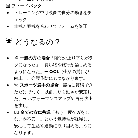
4️⃣ 
フィードバック
トレーニング中は映像で自分の動きをチ
ェック
主観と客観を合わせてフォームを修正
🌟 どうなるの？
👵 
一般の方の場合
「階段の上り下りがラ
クになった」「買い物や旅行が楽しめる
ようになった」➡ QOL（生活の質）が
向上し、介護予防にもつながります。
🏃 
スポーツ選手の場合
「競技に復帰でき
ただけでなく、以前よりも動きが安定し
た」➡ パフォーマンスアップや再発防止
を実現。
👨‍⚕️ 
全ての方に共通
「もう一度ケガをし
ないか不安…」という気持ちが軽減し、
安心して生活や運動に取り組めるように
なります。