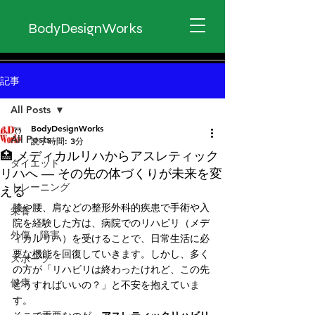
BodyDesignWorks
記事
All Posts
BodyDesignWorks
All Posts
読了時間: 3分
🏥 メディカルリハからアスレティック
ダイエット
リハへ ― その先の体づくりが未来を変
トレーニング
える
膝や腰、肩などの整形外科的疾患で手術や入
栄養
院を経験した方は、病院でのリハビリ（メデ
外傷・障害
ィカルリハ）を受けることで、日常生活に必
要な機能を回復していきます。しかし、多く
スポーツ
の方が「リハビリは終わったけれど、この先
健康
どうすればいいの？」と不安を抱えていま
す。