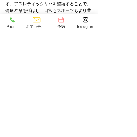
す。アスレティックリハを継続することで、
健康寿命を延ばし、日常もスポーツもより豊
かに楽しむことができます。
Phone
お問い合わせ
予約
Instagram
🔗 体験セッションのご案
内
時間
：60分
料金
：3,000円（税込）
内容
：カウンセリング・身体チェック・
トレーニング体験・プラン提案
📲 LINE公式アカウントから簡単にご予約い
ただけます。
健康
外傷・障害
スポーツ