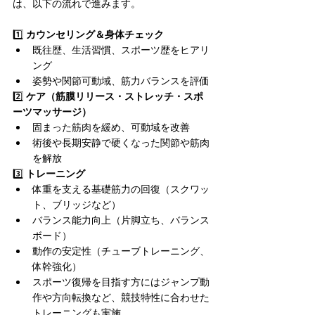
は、以下の流れで進みます。
1️⃣ 
カウンセリング＆身体チェック
既往歴、生活習慣、スポーツ歴をヒアリ
ング
姿勢や関節可動域、筋力バランスを評価
2️⃣ 
ケア（筋膜リリース・ストレッチ・スポ
ーツマッサージ）
固まった筋肉を緩め、可動域を改善
術後や長期安静で硬くなった関節や筋肉
を解放
3️⃣ 
トレーニング
体重を支える基礎筋力の回復（スクワッ
ト、ブリッジなど）
バランス能力向上（片脚立ち、バランス
ボード）
動作の安定性（チューブトレーニング、
体幹強化）
スポーツ復帰を目指す方にはジャンプ動
作や方向転換など、競技特性に合わせた
トレーニングも実施