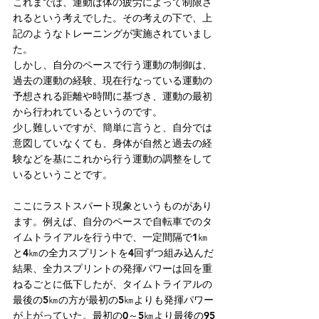
これまでは、運動は体の疲労によって制限さ
れるという考えでした。その考えの下で、上
記のようなトレーニングが実施されていまし
た。
しかし、自分のペースで行う運動の制御は、
過去の運動の経験、現在行なっている運動の
予想される距離や時間に基づき、運動の最初
から行われているというのです。
少し難しいですが、簡単に言うと、自分では
意図していなくても、身体が自然と過去の経
験などを基にこれから行う運動の調整をして
いるということです。
ここにラストスパート現象というものがあり
ます。例えば、自分のペースで自転車でのタ
イムトライアルを行う中で、一定間隔で1㎞
と4㎞の全力スプリントを4回ずつ組み込んだ
結果、全力スプリントの発揮パワーは回を重
ねるごとに低下したが、タイムトライアルの
最後の5㎞の方が最初の5㎞よりも発揮パワー
が上がっていた。最初の0～5㎞より最後の95