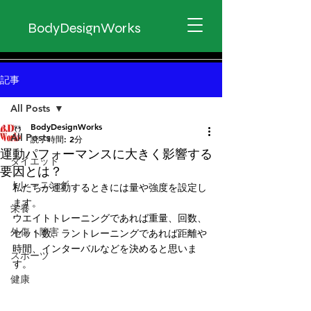
BodyDesignWorks
記事
All Posts
BodyDesignWorks
All Posts
読了時間: 2分
運動パフォーマンスに大きく影響する
ダイエット
要因とは？
トレーニング
私たちが運動するときには量や強度を設定し
ます。
栄養
ウエイトトレーニングであれば重量、回数、
外傷・障害
セット数、ラントレーニングであれば距離や
時間、インターバルなどを決めると思いま
スポーツ
す。
健康