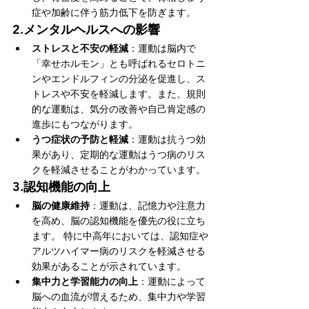
症や加齢に伴う筋力低下を防ぎます。
2.
メンタルヘルスへの影響
ストレスと不安の軽減
：運動は脳内で
「幸せホルモン」とも呼ばれるセロトニ
ンやエンドルフィンの分泌を促進し、ス
トレスや不安を軽減します。また、規則
的な運動は、気分の改善や自己肯定感の
進歩にもつながります。
うつ症状の予防と軽減
：運動は抗うつ効
果があり、定期的な運動はうつ病のリス
クを軽減させることがわかっています。
3.
認知機能の向上
脳の健康維持
：運動は、記憶力や注意力
を高め、脳の認知機能を優先の役に立ち
ます。 特に中高年においては、認知症や
アルツハイマー病のリスクを軽減させる
効果があることが示されています。​
集中力と学習能力の向上
：運動によって
脳への血流が増えるため、集中力や学習