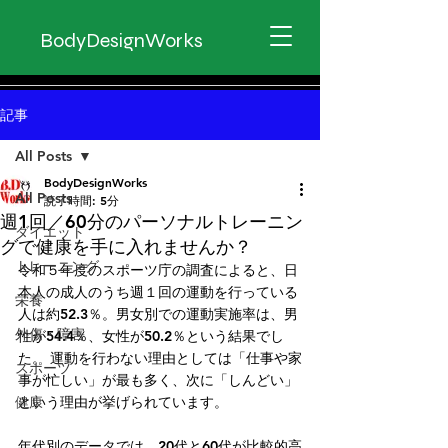
BodyDesignWorks
記事
All Posts
BodyDesignWorks
All Posts
読了時間: 5分
週1回／60分のパーソナルトレーニン
ダイエット
グで健康を手に入れませんか？
トレーニング
令和５年度のスポーツ庁の調査によると、日
本人の成人のうち週１回の運動を行っている
栄養
人は約52.3％。男女別での運動実施率は、男
外傷・障害
性が54.4％、女性が50.2％という結果でし
た。 運動を行わない理由としては「仕事や家
スポーツ
事が忙しい」が最も多く、次に「しんどい」
健康
という理由が挙げられています。
年代別のデータでは、20代と60代が比較的高