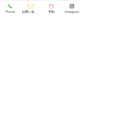
このように、週1回のパーソナルトレーニン
グは、効果的な健康管理方法として推奨され
Phone
お問い合わせ
予約
Instagram
ます。 トレーナーと一緒に行うことで効率よ
くトレーニングが続き、忙しくても無理なく
健康を維持できることが大きなメリットで
す。
まずは運動を習慣化することが大切ですが、
日常生活の中に運動を取り入れることはなか
なか難しいと思います。でも週1回／60分で
自分の身体と向き合う時間を意図的に作るこ
とはできるのではないでしょうか。この60分
間は心と体の健康に大切な時間になると思い
ます。
当ジムでは、
【Body Bloom Project】
を推
進しており、これから運動を始めようと思わ
れている方にもご利用いただきやすい
体験ト
レーニング
をご用意しています。是非、お気
軽に体験してみてください。
ダイエット