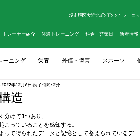
​​堺市堺区大浜北町2丁2⁻22 フェ
トレーナー紹介
体験トレーニング
料金・営業日
新着情報
レーニング
栄養
外傷・障害
スポーツ
2022年12月6日
読了時間: 2分
構造
く分けて3つあり、
起こっていることを感知する。
よって得られたデータと記憶として蓄えられているデー