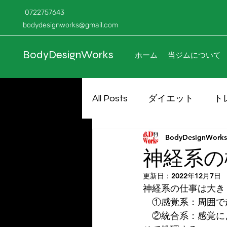
0722757643
bodydesignworks@gmail.com
BodyDesignWorks
ホーム
当ジムについて
All Posts
ダイエット
ト
BodyDesignWorks
神経系の
更新日：
2022年12月7日
神経系の仕事は大き
　①感覚系：周囲で
　②統合系：感覚に