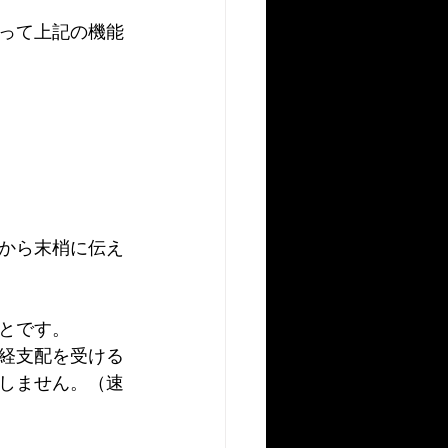
って上記の機能
から末梢に伝え
とです。
経支配を受ける
しません。（速