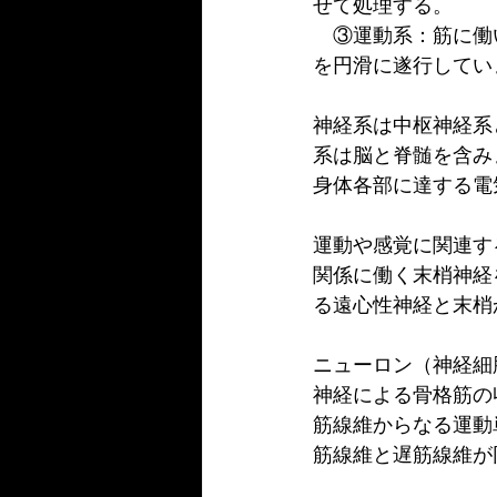
せて処理する。
　③運動系：筋に働
を円滑に遂行してい
神経系は中枢神経系
系は脳と脊髄を含み
身体各部に達する電
運動や感覚に関連す
関係に働く末梢神経
る遠心性神経と末梢
ニューロン（神経細
神経による骨格筋の
筋線維からなる運動
筋線維と遅筋線維が