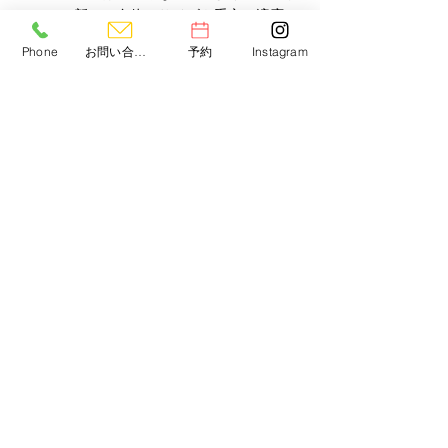
新しい身体のサイズや重心に適応し
ようとしているため、時間と適切な
Phone
お問い合わせ
予約
Instagram
トレーニングで改善します。
持久力が伸びる
心肺機能が発達するために、持久力
が向上し、長時間の運動にも耐えら
れるようになります。
3.
心理的な変化と影響
自己認識の変化
身体の変化に伴って、自分の体への
意識や感覚に変化が起こります。
運動やトレーニングをポジティブな
体験にすることが大切です。
競争意識の疑い
成長に伴って競技への興味が本格的
になり、周囲と自分を比較する機会
が増えます。
4.
トレーニングの工夫