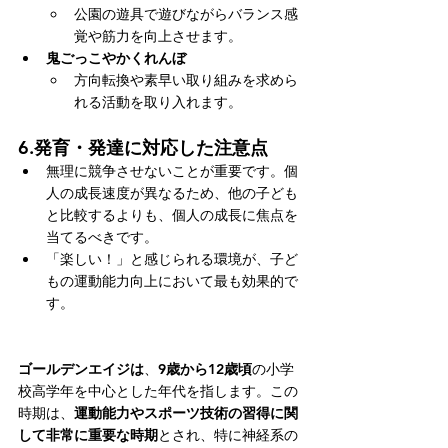
公園の遊具で遊びながらバランス感
覚や筋力を向上させます。
鬼ごっこやかくれんぼ
方向転換や素早い取り組みを求めら
れる活動を取り入れます。
6.
発育・発達に対応した注意点
無理に競争させないことが重要です。個
人の成長速度が異なるため、他の子ども
と比較するよりも、個人の成長に焦点を
当てるべきです。
「楽しい！」と感じられる環境が、子ど
もの運動能力向上において最も効果的で
す。
ゴールデンエイジは
、
9歳から12歳頃
の小学
校高学年を中心とした年代を指します。この
時期は、
運動能力やスポーツ技術の習得に関
して非常に重要な時期
とされ、特に神経系の