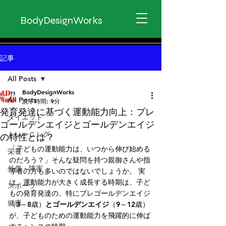
BodyDesignWorks
記事
All Posts
BodyDesignWorks
All Posts
読了時間: 9分
発育発達に基づく運動能力向上：プレ
ダイエット
ゴールデンエイジとゴールデンエイジ
トレーニング
の特性とは？
「子どもの運動能力は、いつから伸び始める
栄養
のだろう？」そんな疑問を持つ親御さんや指
外傷・障害
導者の方も多いのではないでしょうか。 実
は、運動能力が大きく成長する時期は、子ど
スポーツ
もの発育発達の、特にプレゴールデンエイジ
健康
（3～8歳）
とゴールデンエイジ
（9～12歳）
が、子どものための運動能力を飛躍的に伸ば