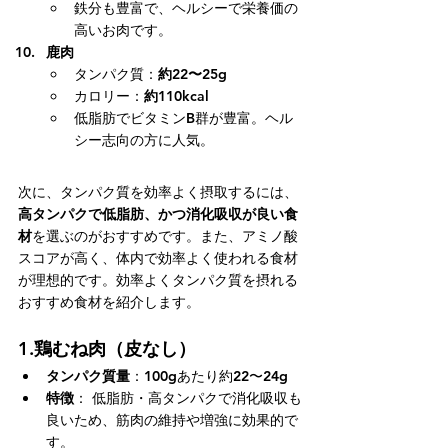
鉄分も豊富で、ヘルシーで栄養価の
高いお肉です。
鹿肉
タンパク質：
約22〜25g
カロリー：
約110kcal
低脂肪でビタミンB群が豊富。ヘル
シー志向の方に人気。
次に、タンパク質を効率よく摂取するには、
高タンパクで低脂肪、かつ消化吸収が良い食
材
を選ぶのがおすすめです。また、アミノ酸
スコアが高く、体内で効率よく使われる食材
が理想的です。効率よくタンパク質を摂れる
おすすめ食材を紹介します。
1.
鶏むね肉（皮なし）
タンパク質量
：100gあたり約22〜24g
特徴
： 低脂肪・高タンパクで消化吸収も
良いため、筋肉の維持や増強に効果的で
す。