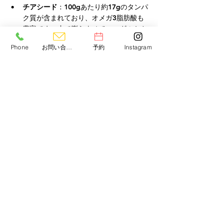
チアシード
：100gあたり約17gのタンパ
ク質が含まれており、オメガ3脂肪酸も
豊富です。水で膨らませてヨーグルトや
スムージーに続けて満足感も得やすいで
Phone
お問い合わせ
予約
Instagram
す。
3.
穀物
全粒穀物や擬似穀物もタンパク質が含まれて
おり、食物繊維も豊富です。
キヌア
：100gあたり約4gのタンパク質
を含み、全ての必須アミノ酸を含む「完
全タンパク質」として知られています。
オートミール
：100gあたり約10gのタン
パク質が含まれており、朝食として摂取
しやすく、食物繊維も豊富です。
アマランサス
：100gあたり約14gのタン
パク質が含まれており、栄養価が高く、
炊いたご飯に混ぜると手軽にお召し上が
りいただけます。
4.
野菜
多くの野菜には少量のタンパク質が含まれて