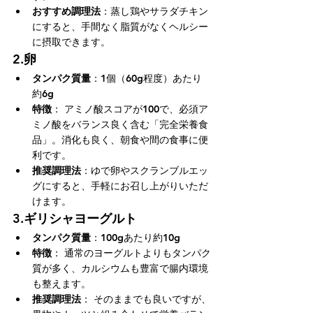
おすすめ調理法
：蒸し鶏やサラダチキン
にすると、手間なく脂質がなくヘルシー
に摂取できます。
2.
卵
タンパク質量
：1個（60g程度）あたり
約6g
特徴
： アミノ酸スコアが100で、必須ア
ミノ酸をバランス良く含む「完全栄養食
品」。消化も良く、朝食や間の食事に便
利です。
推奨調理法
：ゆで卵やスクランブルエッ
グにすると、手軽にお召し上がりいただ
けます。
3.
ギリシャヨーグルト
タンパク質量
：100gあたり約10g
特徴
： 通常のヨーグルトよりもタンパク
質が多く、カルシウムも豊富で腸内環境
も整えます。
推奨調理法
： そのままでも良いですが、