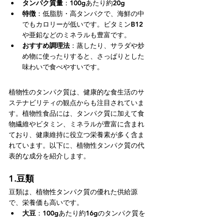
タンパク質量
：100gあたり約20g
特徴
：低脂肪・高タンパクで、海鮮の中
でもカロリーが低いです。ビタミンB12
や亜鉛などのミネラルも豊富です。
おすすめ調理法
：蒸したり、サラダや炒
め物に使ったりすると、さっぱりとした
味わいで食べやすいです。
植物性のタンパク質は、健康的な食生活のサ
ステナビリティの観点からも注目されていま
す。植物性食品には、タンパク質に加えて食
物繊維やビタミン、ミネラルが豊富に含まれ
ており、健康維持に役立つ栄養素が多く含ま
れています。以下に、植物性タンパク質の代
表的な成分を紹介します。
1.
豆類
豆類は、植物性タンパク質の優れた供給源
で、栄養価も高いです。
大豆
：100gあたり約16gのタンパク質を