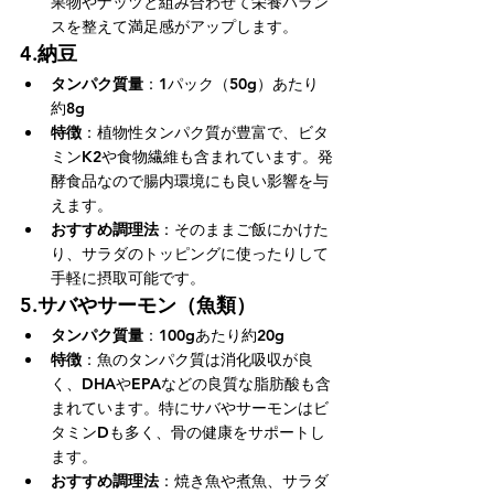
果物やナッツと組み合わせて栄養バラン
スを整えて満足感がアップします。
4.
納豆
タンパク質量
：1パック（50g）あたり
約8g
特徴
：植物性タンパク質が豊富で、ビタ
ミンK2や食物繊維も含まれています。発
酵食品なので腸内環境にも良い影響を与
えます。
おすすめ調理法
：そのままご飯にかけた
り、サラダのトッピングに使ったりして
手軽に摂取可能です。
5.
サバやサーモン（魚類）
タンパク質量
：100gあたり約20g
特徴
：魚のタンパク質は消化吸収が良
く、DHAやEPAなどの良質な脂肪酸も含
まれています。特にサバやサーモンはビ
タミンDも多く、骨の健康をサポートし
ます。
おすすめ調理法
：焼き魚や煮魚、サラダ