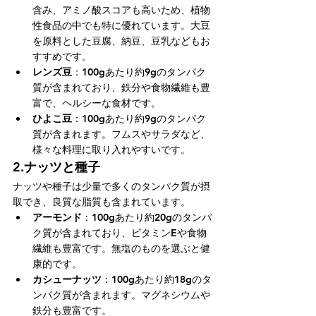
含み、アミノ酸スコアも高いため、植物
性食品の中でも特に優れています。大豆
を原料とした豆腐、納豆、豆乳などもお
すすめです。
レンズ豆
：100gあたり約9gのタンパク
質が含まれており、鉄分や食物繊維も豊
富で、ヘルシーな食材です。
ひよこ豆
：100gあたり約9gのタンパク
質が含まれます。フムスやサラダなど、
様々な料理に取り入れやすいです。
2.
ナッツと種子
ナッツや種子は少量で多くのタンパク質が摂
取でき、良質な脂質も含まれています。
アーモンド
：100gあたり約20gのタンパ
ク質が含まれており、ビタミンEや食物
繊維も豊富です。無塩のものを選ぶと健
康的です。
カシューナッツ
：100gあたり約18gのタ
ンパク質が含まれます。マグネシウムや
鉄分も豊富です。