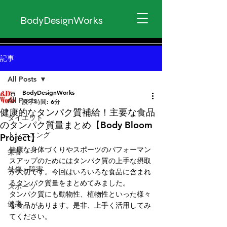
BodyDesignWorks
記事
All Posts
BodyDesignWorks
All Posts
読了時間: 6分
健康的なタンパク質補給！主要な食品
ダイエット
のタンパク質量まとめ【Body Bloom
トレーニング
Project】
健康な身体づくりやスポーツのパフォーマン
栄養
スアップのためにはタンパク質の上手な摂取
外傷・障害
が大切です。今回はいろいろな食品に含まれ
るタンパク質量をまとめてみました。
スポーツ
タンパク質にも動物性、植物性といった様々
健康
な食品があります。是非、上手く活用してみ
てください。