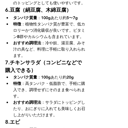
のトッピングとしても使いやすいです。
6.
豆腐（絹豆腐、木綿豆腐）
タンパク質量
：100gあたり約5〜7g
特徴
：植物性タンパク質が豊富で、低カ
ロリーかつ消化吸収が良いです。ビタミ
ンB群やカルシウムも含まれています。
おすすめ調理法
：冷や奴、湯豆腐、みそ
汁の具など、料理に手軽に取り入れられ
ます。
7.
チキンサラダ（コンビニなどで
購入できる）
タンパク質量
：100gあたり約20g
特徴
：高タンパク・低脂肪で、手軽に購
入でき、調理せずにそのまま食べられま
す。
おすすめ調理法
：サラダにトッピングし
たり、おにぎりに入れても美味しくお召
し上がりいただけます。
8.
エビ